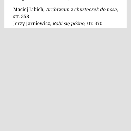
Maciej Libich,
Archiwum z chusteczek do nosa
,
str. 358
Jerzy Jarniewicz,
Robi się późno
, str. 370
Maciej Robert,
Sąsiedztwo
, str. 390
Oskar Meller,
Sposób na przeżycie
, str. 396
WYDAWCA:
WSZELKIE PRAWA ZASTRZEŻONE
©2020 | Literatura na Świecie
site design Frycz i Wicha