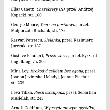
Elias Canetti,
Charaktery (II)
, przeł. Andrzej
Kopacki, str. 160
George Moore,
Teatr na pustkowiu
, przeł.
Małgorzata Buchalik, str. 175
Răzvan Petrescu,
Sielanka
, przeł. Kazimierz
Jurczak, str. 187
Gustave Flaubert,
Proste serce
, przeł. Ryszard
Engelking, str. 203
Mina Loy,
Krokodyl całkiem bez ogona
, przeł.
Joanna Jeziorska-Haładyj, Joanna Piechura,
str. 235
Eeva Tikka,
Pieśń szczupaka
, przeł. Sebastian
Musielak, str. 243
Arnošt Goldflam,
W przydomowym ogródku
,