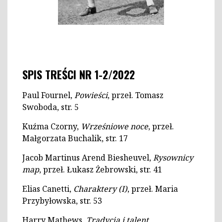
SPIS TREŚCI NR 1-2/2022
Paul Fournel,
Powieści
, przeł. Tomasz
Swoboda, str. 5
Kuźma Czorny,
Wrześniowe noce
, przeł.
Małgorzata Buchalik, str. 17
Jacob Martinus Arend Biesheuvel,
Rysownicy
map
, przeł. Łukasz Żebrowski, str. 41
Elias Canetti,
Charaktery (I)
, przeł. Maria
Przybyłowska, str. 53
Harry Mathews,
Tradycja i talent