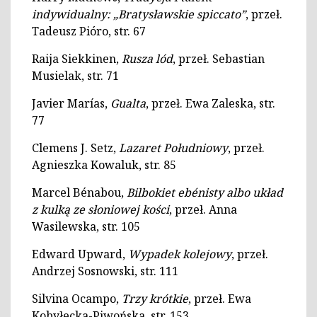
indywidualny: „Bratysławskie spiccato”
, przeł.
Tadeusz Pióro, str. 67
Raija Siekkinen,
Rusza lód
, przeł. Sebastian
Musielak, str. 71
Javier Marías,
Gualta
, przeł. Ewa Zaleska, str.
77
Clemens J. Setz,
Lazaret Południowy
, przeł.
Agnieszka Kowaluk, str. 85
Marcel Bénabou,
Bilbokiet ebénisty albo układ
z kulką ze słoniowej kości
, przeł. Anna
Wasilewska, str. 105
Edward Upward,
Wypadek kolejowy
, przeł.
Andrzej Sosnowski, str. 111
Silvina Ocampo,
Trzy krótkie
, przeł. Ewa
Kobyłecka-Piwońska, str. 153