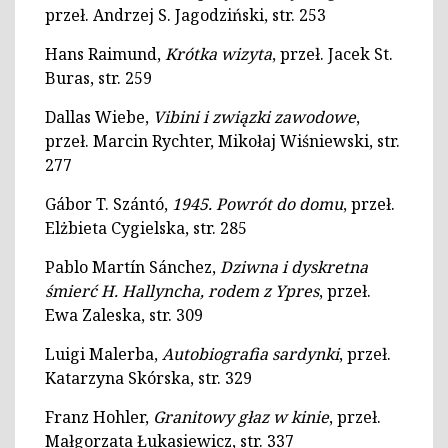
przeł. Andrzej S. Jagodziński, str. 253
Hans Raimund,
Krótka wizyta
, przeł. Jacek St.
Buras, str. 259
Dallas Wiebe,
Vibini i związki zawodowe
,
przeł. Marcin Rychter, Mikołaj Wiśniewski, str.
277
Gábor T. Szántó,
1945. Powrót do domu
, przeł.
Elżbieta Cygielska, str. 285
Pablo Martín Sánchez,
Dziwna i dyskretna
śmierć H. Hallyncha,
rodem z Ypres
, przeł.
Ewa Zaleska, str. 309
Luigi Malerba,
Autobiografia sardynki
, przeł.
Katarzyna Skórska, str. 329
Franz Hohler,
Granitowy głaz w kinie
, przeł.
Małgorzata Łukasiewicz, str. 337